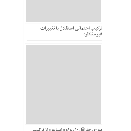
ترکیب احتمالی استقلال با تغییرات
غیرمنتظره
دوری حداقل ۱۰ روزه «امباپه» از ترکیب