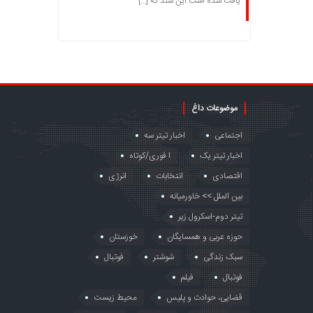
یافت شده است.این سند که […]
موضوعات داغ
اجتماعی
اخبار تیتر سه
اخبار تیتر یک
ا فوری/کوتاه
اقتصادی
انتخابات
انرژی
بین الملل >> خاورمیانه
تیتر دوم-اسکرول زیر
حوزه عربی و همسایگان
خوزستان
سبک زندگی
شوشتر
فوتبال
فوتبال
فیلم
قضایی، حوادث و پلیس
محیط زیست