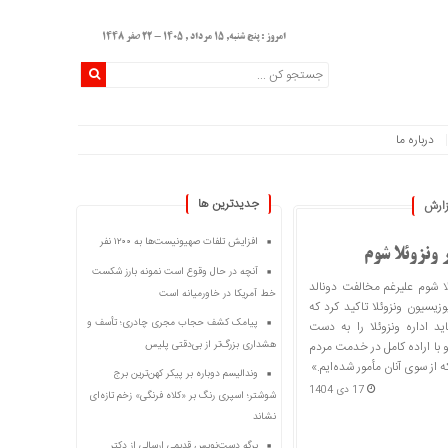
امروز : پنج شنبه, ۱۵ مرداد , ۱۴۰۵ - 22 صفر 1448
درباره ما
اری و هویت شوشت
جديدترين ها
ارش
افزایش تلفات صهیونیست‌ها به ۱۲۰۰ نفر
 ونزوئلا شوم
آنچه در حال وقوع است نمونه بارز شکست
لا شوم علیرغم مخالفت دونالد
خط آمریکا در خاورمیانه است
وزیسیون ونزوئلا تاکید کرد که
پیامک کشف حجاب مجری چادری؛ تأسف و
 اداره ونزوئلا را به دست
م و با اراده کامل در خدمت مردم
هشداری بزرگ‌تر از بی‌دقتی پلیس
 از سوی آنان مأمور شده‌ایم.»
وندالیسم دوباره بر پیکر کهن‌ترین برج
17 دی 1404
شوشتر؛ اسپری رنگ بر «کلاه فرنگی» زخم تازه‌ای
نشاند
برگه دست‌نویس قدیمی ارسالی از دکتر