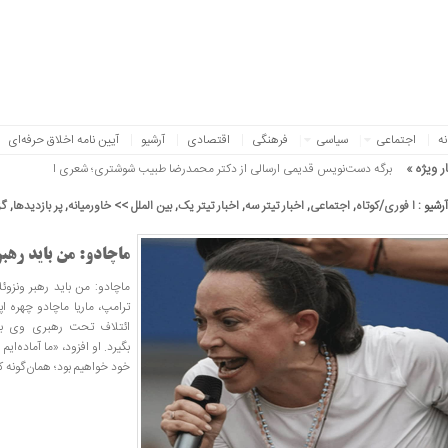
نه
اجتماعی
سیاسی
فرهنگی
اقتصادی
آرشیو
آیین نامه اخلاق حرفه‌ای
ر ویژه »
برگه دست‌نویس قدیمی ارسالی از دکتر محمدرضا طبیب شوشتری؛ شعری از دل وفاد
آرشیو :
ا فوری/کوتاه
,
اجتماعی
,
اخبار تیتر سه
,
اخبار تیتر یک
,
بین الملل >> خاورمیانه
,
پر بازدیدها
,
گز
ماچادو: من باید رهبر
ماچادو: من باید رهبر ونزوئ
ترامپ، ماریا ماچادو چهره اپ
ائتلاف تحت رهبری وی باید
بگیرد. او افزود، «ما آماده‌ای
خود خواهیم بود؛ همان‌گونه که