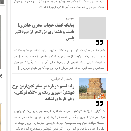
آذر کرمعلی زاده-خبرنگار خوزنامه| پوتین درباره وقایع غزه: آنچه در حال وقوع
است نمونه بارز شکست خط آمریکا در خاورمیانه است.
سردبير
پیامک کشف حجاب مجری چادری؛
تأسف و هشداری بزرگ‌تر از بی‌دقتی
پلیس
خوزنامه| در حکومت غیر دینی گذشته اکثریت زنان دهه‌های ۴۰ و ۵۰ که
حجاب را رعایت می‌کردند از سر باور به شرع و «ترس از خدا» بود. حال در
حکومت دینی باید «ترس از پلیس» جای آن را باید بگیرد؟ موضوع
حساس و مهم این است. هنر مردان دین این بود که بی هیچ ابزاری […]
پو
محمد باقر عباسی
وندالیسم دوباره بر پیکر کهن‌ترین برج
شوشتر؛ اسپری رنگ بر «کلاه فرنگی»
زخم تازه‌ای نشاند
خبرگزاری خوزنامه شوشتر – مرداد ۱۴۰۵ وندالیسم دوباره بر پیکر کهن‌ترین
برج شوشتر؛ اسپری رنگ بر «کلاه فرنگی» زخم تازه‌ای نشاند در ادامه
سلسله‌حوادث تلخ وندالیسم علیه میراث تاریخی خوزستان، این‌بار نوبت به
یکی از نمادین‌ترین و کهن‌ترین آثار شهر شوشتر رسید.برج کلاه فرنگی،