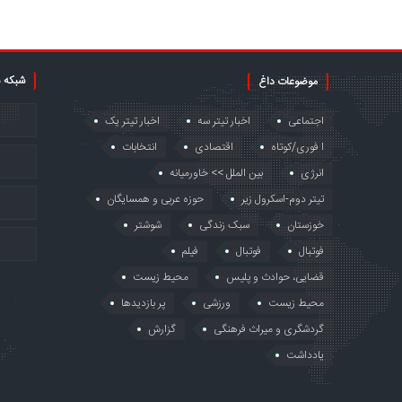
شبکه 
موضوعات داغ
اجتماعی
اخبار تیتر سه
اخبار تیتر یک
ا فوری/کوتاه
اقتصادی
انتخابات
انرژی
بین الملل >> خاورمیانه
تیتر دوم-اسکرول زیر
حوزه عربی و همسایگان
خوزستان
سبک زندگی
شوشتر
فوتبال
فوتبال
فیلم
قضایی، حوادث و پلیس
محیط زیست
محیط زیست
ورزشی
پر بازدیدها
گردشگری و میراث فرهنگی
گزارش
یادداشت