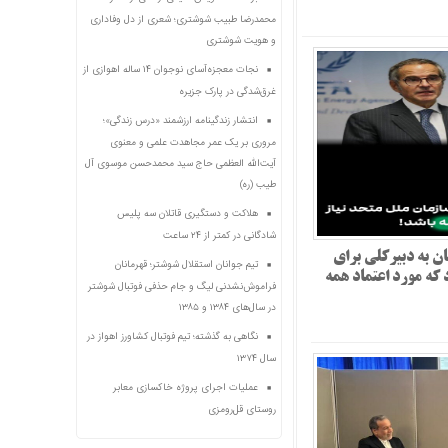
محمدرضا طبیب شوشتری؛ شعری از دل وفاداری
و هویت شوشتری
نجات معجزه‌آسای نوجوان ۱۴ ساله اهوازی از
غرق‌شدگی در پارک جزیره
انتشار زندگینامه ارزشمند «درس زندگی»؛
مروری بر یک عمر مجاهدت علمی و معنوی
آیت‌الله العظمی حاج سید محمدحسن موسوی آل
طیب (ره)
هلاکت و دستگیری قاتلان سه پلیس
شادگانی در کمتر از ۲۴ ساعت
 به دبیرکلی برای
تیم جوانان استقلال شوشتر؛ قهرمانان
 که مورد اعتماد همه
فراموش‌نشدنی لیگ و جام حذفی فوتبال شوشتر
در سال‌های ۱۳۸۴ و ۱۳۸۵
نگاهی به گذشته؛ تیم فوتبال کشاورز اهواز در
سال ۱۳۷۴
عملیات اجرای پروژه خاکسازی معابر
روستای قل‌رومزی