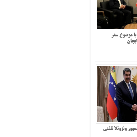
با موضوع سفر
یجان
مهور ونزوئلا تلفنی