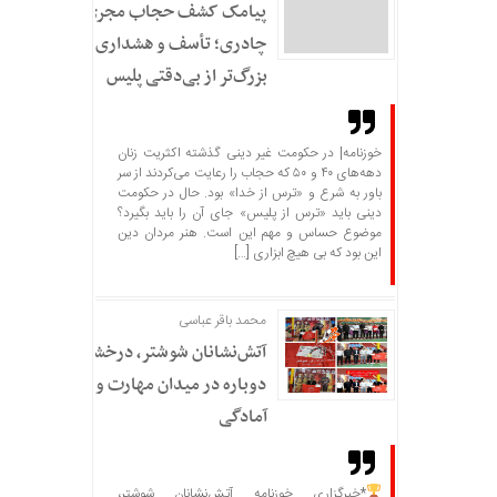
پیامک کشف حجاب مجری
چادری؛ تأسف و هشداری
بزرگ‌تر از بی‌دقتی پلیس
خوزنامه| در حکومت غیر دینی گذشته اکثریت زنان
دهه‌های ۴۰ و ۵۰ که حجاب را رعایت می‌کردند از سر
باور به شرع و «ترس از خدا» بود. حال در حکومت
دینی باید «ترس از پلیس» جای آن را باید بگیرد؟
موضوع حساس و مهم این است. هنر مردان دین
این بود که بی هیچ ابزاری […]
محمد باقر عباسی
آتش‌نشانان شوشتر، درخشش
دوباره در میدان مهارت و
آمادگی
*خبرگزاری خوزنامه آتش‌نشانان شوشتر،