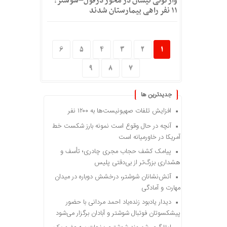
واژگونی نیسان در محور دزفول–شوشتر؛
۱۱ نفر راهی بیمارستان شدند
6
5
4
3
2
1
9
8
7
جديدترين ها
افزایش تلفات صهیونیست‌ها به ۱۲۰۰ نفر
آنچه در حال وقوع است نمونه بارز شکست خط
آمریکا در خاورمیانه است
پیامک کشف حجاب مجری چادری؛ تأسف و
هشداری بزرگ‌تر از بی‌دقتی پلیس
آتش‌نشانان شوشتر، درخشش دوباره در میدان
مهارت و آمادگی
دیدار یادبود زنده‌یاد احمد مردانی با حضور
پیشکسوتان فوتبال شوشتر و آبادان برگزار می‌شود