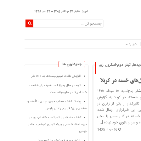
امروز : شنبه, ۱۷ مرداد , ۱۴۰۵ - 24 صفر 1448
درباره ما
اتم‌
جديدترين ها
دیدها
,
تیتر دوم-اسکرول زیر
,
افزایش تلفات صهیونیست‌ها به ۱۲۰۰ نفر
‌های خسته در کربلا
آنچه در حال وقوع است نمونه بارز شکست
خبرگزاری خوزنامه تاریخ انتشار: پنج‌شنبه ۱۵ مرداد ۱۴۰۵
خط آمریکا در خاورمیانه است
 خسته در کربلا به گزارش
پیامک کشف حجاب مجری چادری؛ تأسف و
ثیرگذار از یکی از زائران در
هشداری بزرگ‌تر از بی‌دقتی پلیس
ن این خبرگزاری ارسال شده
خسته در کنار مسیر یا محل
کشف سند نادر از تجارتخانه خاندان بزی در
 و سر بر بازوی خود نهاده […]
موزه اسناد شخصی؛ پیوند تجاری شوشتر با بنادر
16 مرداد 1405
جهانی
بازدید خیر نیک‌اندیش حاج محمود