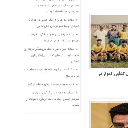
حسین‌زاده از بخش‌های نیازمند حمایت
بیمارستان خاتم‌الانبیاء شوشتر
نجات دو جوان از مرگ حتمی در رودخانه
شوشتر توسط تیم غواصی آتش‌نشانی
پل دوم بندقیر در محور ملاثانی ـ شوشتر
به‌زودی وارد فاز اجرایی می‌شود
نجات جان ۷ نفر از خطر غرق‌شدگی در ۱۵ روز
گذشته توسط تیم‌های نجات غریق شهرداری
شوشتر
درگذشت پدر شهید والامقام، مرحوم حاج سید
ل کشاورز اهواز در
مراد موسوی
قاب محبوب، مرهم دل‌های خسته در کربلا
وندالیسم دوباره بر پیکر کهن‌ترین برج
شوشتر؛ اسپری رنگ بر «کلاه فرنگی» زخم تازه‌ای
نشاند