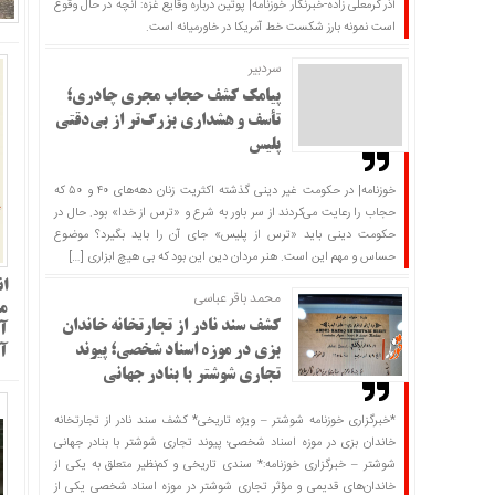
آذر کرمعلی زاده-خبرنگار خوزنامه| پوتین درباره وقایع غزه: آنچه در حال وقوع
است نمونه بارز شکست خط آمریکا در خاورمیانه است.
سردبير
پیامک کشف حجاب مجری چادری؛
تأسف و هشداری بزرگ‌تر از بی‌دقتی
پلیس
خوزنامه| در حکومت غیر دینی گذشته اکثریت زنان دهه‌های ۴۰ و ۵۰ که
حجاب را رعایت می‌کردند از سر باور به شرع و «ترس از خدا» بود. حال در
حکومت دینی باید «ترس از پلیس» جای آن را باید بگیرد؟ موضوع
حساس و مهم این است. هنر مردان دین این بود که بی هیچ ابزاری […]
ان
محمد باقر عباسی
م
کشف سند نادر از تجارتخانه خاندان
آ
بزی در موزه اسناد شخصی؛ پیوند
آ
تجاری شوشتر با بنادر جهانی
*خبرگزاری خوزنامه شوشتر – ویژه تاریخی* کشف سند نادر از تجارتخانه
خاندان بزی در موزه اسناد شخصی؛ پیوند تجاری شوشتر با بنادر جهانی
شوشتر – خبرگزاری خوزنامه:* سندی تاریخی و کم‌نظیر متعلق به یکی از
خاندان‌های قدیمی و مؤثر تجاری شوشتر در موزه اسناد شخصی یکی از