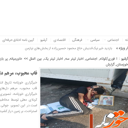
نه
اجتماعی
سیاسی
فرهنگی
اقتصادی
آرشیو
آیین نامه اخلاق حرفه‌ای
ر ویژه »
بازدید خیر نیک‌اندیش حاج محمود حسین‌زاده از بخش‌های نیازمند حمایت بیمارستان خ
رشیو :
ا فوری/کوتاه
,
اجتماعی
,
اخبار تیتر سه
,
اخبار تیتر یک
,
بین الملل >> خاورمیانه
,
پر باز
خوزستان
,
گزارش
قاب محبوب، مرهم دل
قاب محبوب، مرهم دل‌های
خبرگزاری خوزنامه، تصویری تأ
کربلای معلی توسط مخاطبی
است.در این تصویر، جوانی 
استراحت، بر زمین دراز کشیده