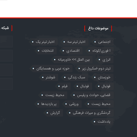
شبکه 
موضوعات داغ
اجتماعی
اخبار تیتر سه
اخبار تیتر یک
ا فوری/کوتاه
اقتصادی
انتخابات
انرژی
بین الملل >> خاورمیانه
تیتر دوم-اسکرول زیر
حوزه عربی و همسایگان
خوزستان
سبک زندگی
شوشتر
فوتبال
فوتبال
فیلم
قضایی، حوادث و پلیس
محیط زیست
محیط زیست
ورزشی
پر بازدیدها
گردشگری و میراث فرهنگی
گزارش
یادداشت