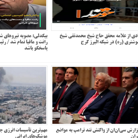
دی از علامه محقق حاج شیخ محمدتقی شیخ
بیگدلی: مصوبه نیروهای شر
شتری (ره) در شبکه البرز کرج
رانت و مافیا تمام شد / رئ
پاسخگو باشد
ارش سی‌ان‌ان از واکنش تند ترامپ به مواضع
مهم‌ترین تأسیسات انرژی ج
ران
موشک‌های ایرانی