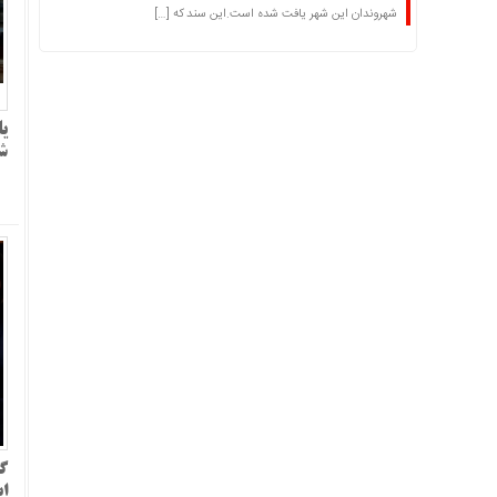
شهروندان این شهر یافت شده است.این سند که […]
یا
شو
گز
ای