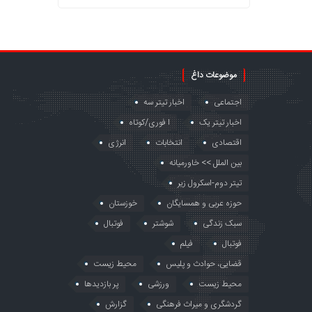
موضوعات داغ
اجتماعی
اخبار تیتر سه
اخبار تیتر یک
ا فوری/کوتاه
اقتصادی
انتخابات
انرژی
بین الملل >> خاورمیانه
تیتر دوم-اسکرول زیر
حوزه عربی و همسایگان
خوزستان
سبک زندگی
شوشتر
فوتبال
فوتبال
فیلم
قضایی، حوادث و پلیس
محیط زیست
محیط زیست
ورزشی
پر بازدیدها
گردشگری و میراث فرهنگی
گزارش