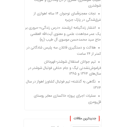
شوشتری
نجات معجزه‌آسای نوجوان ۱۴ ساله اهوازی از
غرق‌شدگی در پارک جزیره
انتشار زندگینامه ارزشمند «درس زندگی»؛ مروری بر
یک عمر مجاهدت علمی و معنوی آیت‌الله العظمی
حاج سید محمدحسن موسوی آل طیب (ره)
هلاکت و دستگیری قاتلان سه پلیس شادگانی در
کمتر از ۲۴ ساعت
تیم جوانان استقلال شوشتر؛ قهرمانان
فراموش‌نشدنی لیگ و جام حذفی فوتبال شوشتر در
سال‌های ۱۳۸۴ و ۱۳۸۵
نگاهی به گذشته؛ تیم فوتبال کشاورز اهواز در سال
۱۳۷۴
عملیات اجرای پروژه خاکسازی معابر روستای
قل‌رومزی
جدیدترین مقالات