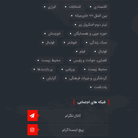
اقتصادی
انتخابات
انرژی
بین الملل >> خاورمیانه
تیتر دوم-اسکرول زیر
حوزه عربی و همسایگان
خوزستان
سبک زندگی
شوشتر
فوتبال
فوتبال
فیلم
قضایی، حوادث و پلیس
محیط زیست
محیط زیست
ورزشی
پر بازدیدها
گردشگری و میراث فرهنگی
گزارش
یادداشت
شبکه های اجتماعی
کانال تلگرام
پیج اینستاگرام