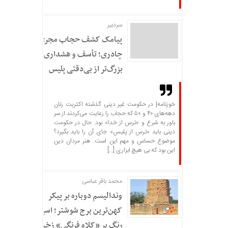
سردبير
پیامک کشف حجاب مجری
چادری؛ تأسف و هشداری
بزرگ‌تر از بی‌دقتی پلیس
خوزنامه| در حکومت غیر دینی گذشته اکثریت زنان
دهه‌های ۴۰ و ۵۰ که حجاب را رعایت می‌کردند از سر
باور به شرع و «ترس از خدا» بود. حال در حکومت
دینی باید «ترس از پلیس» جای آن را باید بگیرد؟
موضوع حساس و مهم این است. هنر مردان دین
این بود که بی هیچ ابزاری […]
محمد باقر عباسی
وندالیسم دوباره بر پیکر
کهن‌ترین برج شوشتر؛ اسپری
رنگ بر «کلاه فرنگی» زخم