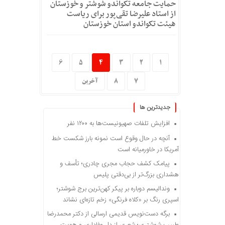
حمایت جامعه تکواندو شوشتر و خوزستان
از استاد علیرضا تقی‌پور برای ریاست
هیئت تکواندو استان خوزستان
6
5
4
3
2
1
7
8
آخرین
جديدترين ها
افزایش تلفات صهیونیست‌ها به ۱۲۰۰ نفر
آنچه در حال وقوع است نمونه بارز شکست خط
آمریکا در خاورمیانه است
پیامک کشف حجاب مجری چادری؛ تأسف و
هشداری بزرگ‌تر از بی‌دقتی پلیس
وندالیسم دوباره بر پیکر کهن‌ترین برج شوشتر؛
اسپری رنگ بر «کلاه فرنگی» زخم تازه‌ای نشاند
برگه دست‌نویس قدیمی ارسالی از دکتر محمدرضا
طبیب شوشتری؛ شعری از دل وفاداری و هویت