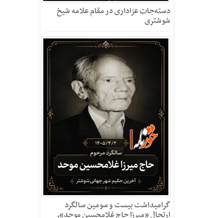
دسته‌جات عزاداری در مقام علامه شیخ
شوشتری
گرامیداشت بیست و سومین سالگرد
ارتحال «میرزا حاج غلامحسین موحد»،