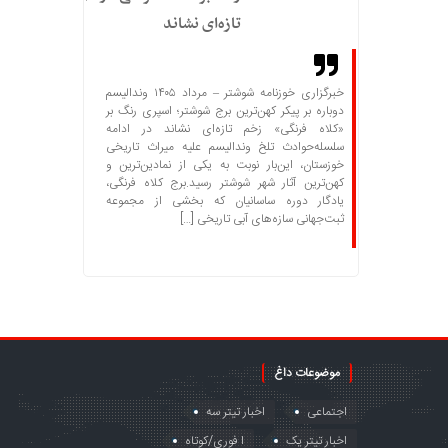
تازه‌ای نشاند
خبرگزاری خوزنامه شوشتر – مرداد ۱۴۰۵ وندالیسم
دوباره بر پیکر کهن‌ترین برج شوشتر؛ اسپری رنگ بر
«کلاه فرنگی» زخم تازه‌ای نشاند در ادامه
سلسله‌حوادث تلخ وندالیسم علیه میراث تاریخی
خوزستان، این‌بار نوبت به یکی از نمادین‌ترین و
کهن‌ترین آثار شهر شوشتر رسید.برج کلاه فرنگی،
یادگار دوره ساسانیان که بخشی از مجموعه
ثبت‌جهانی سازه‌های آبی تاریخی […]
موضوعات داغ
اجتماعی
اخبار تیتر سه
اخبار تیتر یک
ا فوری/کوتاه