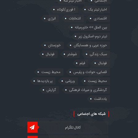
اجتماعی
اخبار تیتر سه
اخبار تیتر یک
ا فوری/کوتاه
اقتصادی
انتخابات
انرژی
بین الملل >> خاورمیانه
تیتر دوم-اسکرول زیر
حوزه عربی و همسایگان
خوزستان
سبک زندگی
شوشتر
فوتبال
فوتبال
فیلم
قضایی، حوادث و پلیس
محیط زیست
محیط زیست
ورزشی
پر بازدیدها
گردشگری و میراث فرهنگی
گزارش
یادداشت
شبکه های اجتماعی
کانال تلگرام