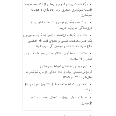
برگه دست‌نویس قدیمی ارسالی از دکتر محمدرضا
طبیب شوشتری؛ شعری از دل وفاداری و هویت
شوشتری
نجات معجزه‌آسای نوجوان ۱۴ ساله اهوازی از
غرق‌شدگی در پارک جزیره
انتشار زندگینامه ارزشمند «درس زندگی»؛ مروری بر
یک عمر مجاهدت علمی و معنوی آیت‌الله العظمی
حاج سید محمدحسن موسوی آل طیب (ره)
هلاکت و دستگیری قاتلان سه پلیس شادگانی در
کمتر از ۲۴ ساعت
تیم جوانان استقلال شوشتر؛ قهرمانان
فراموش‌نشدنی لیگ و جام حذفی فوتبال شوشتر در
سال‌های ۱۳۸۴ و ۱۳۸۵
نگاهی به گذشته؛ تیم فوتبال کشاورز اهواز در سال
۱۳۷۴
عملیات اجرای پروژه خاکسازی معابر روستای
قل‌رومزی