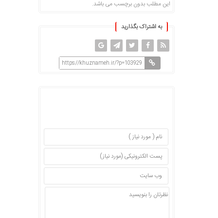
این مطلب بدون برچسب می باشد.
به اشتراک بگذارید
https://khuznameh.ir/?p=103929