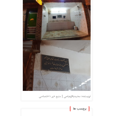
|
نویسنده : محمدباقرعباسی
منبع خبر : اختصاصی
برچسب ها