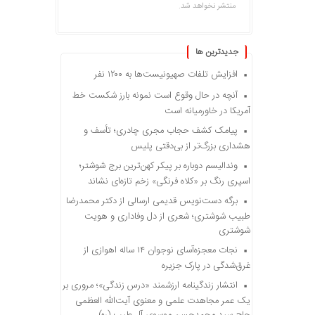
منتشر نخواهد شد.
جديدترين ها
افزایش تلفات صهیونیست‌ها به ۱۲۰۰ نفر
آنچه در حال وقوع است نمونه بارز شکست خط
آمریکا در خاورمیانه است
پیامک کشف حجاب مجری چادری؛ تأسف و
هشداری بزرگ‌تر از بی‌دقتی پلیس
وندالیسم دوباره بر پیکر کهن‌ترین برج شوشتر؛
اسپری رنگ بر «کلاه فرنگی» زخم تازه‌ای نشاند
برگه دست‌نویس قدیمی ارسالی از دکتر محمدرضا
طبیب شوشتری؛ شعری از دل وفاداری و هویت
شوشتری
نجات معجزه‌آسای نوجوان ۱۴ ساله اهوازی از
غرق‌شدگی در پارک جزیره
انتشار زندگینامه ارزشمند «درس زندگی»؛ مروری بر
یک عمر مجاهدت علمی و معنوی آیت‌الله العظمی