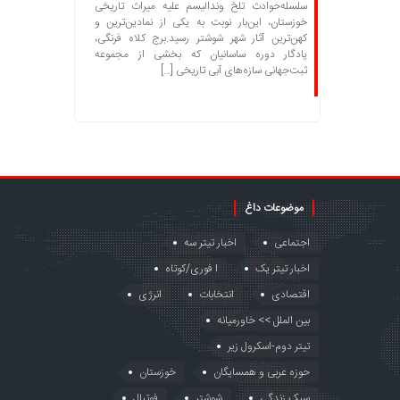
سلسله‌حوادث تلخ وندالیسم علیه میراث تاریخی
خوزستان، این‌بار نوبت به یکی از نمادین‌ترین و
کهن‌ترین آثار شهر شوشتر رسید.برج کلاه فرنگی،
یادگار دوره ساسانیان که بخشی از مجموعه
ثبت‌جهانی سازه‌های آبی تاریخی […]
موضوعات داغ
اجتماعی
اخبار تیتر سه
اخبار تیتر یک
ا فوری/کوتاه
اقتصادی
انتخابات
انرژی
بین الملل >> خاورمیانه
تیتر دوم-اسکرول زیر
حوزه عربی و همسایگان
خوزستان
سبک زندگی
شوشتر
فوتبال