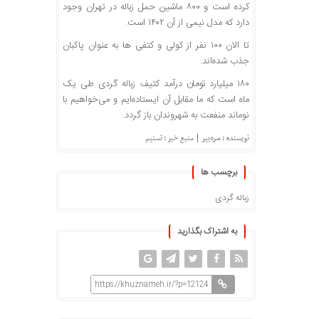
کرده است و ۸۰۰ ماشین حمل زباله در تهران وجود
دارد که مدل نیمی از آن ۱۴۰۲ است.
تا الان ۱۰۰ نفر از کولی و کتفی ها به عنوان پاکبان
جذب شده‌اند.
۱۸۰ میلیارد تومان درآمد کثیف زباله گردی طی یک
ماه است که ما مقابل آن ایستاده‌ایم و می‌خواهیم با
نوماند منفعت به شهروندان باز گردد.
|
نویسنده : سردبیر
منبع خبر : تسنیم
برچسب ها
زباله گردی
به اشتراک بگذارید
https://khuznameh.ir/?p=12124