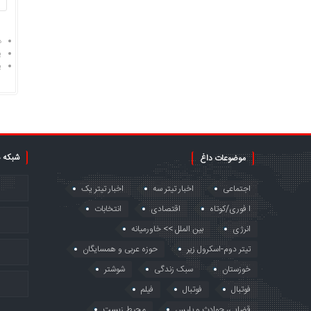
د
پ
پ
شبکه 
موضوعات داغ
اجتماعی
اخبار تیتر سه
اخبار تیتر یک
ا فوری/کوتاه
اقتصادی
انتخابات
انرژی
بین الملل >> خاورمیانه
تیتر دوم-اسکرول زیر
حوزه عربی و همسایگان
خوزستان
سبک زندگی
شوشتر
فوتبال
فوتبال
فیلم
قضایی، حوادث و پلیس
محیط زیست