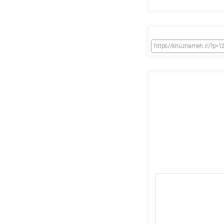
https://khuznameh.ir/?p=1