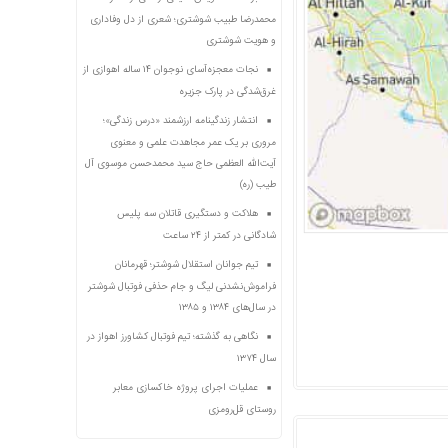
محمدرضا طبیب شوشتری؛ شعری از دل وفاداری
و هویت شوشتری
نجات معجزه‌آسای نوجوان ۱۴ ساله اهوازی از
غرق‌شدگی در پارک جزیره
انتشار زندگینامه ارزشمند «درس زندگی»؛
مروری بر یک عمر مجاهدت علمی و معنوی
آیت‌الله العظمی حاج سید محمدحسن موسوی آل
طیب (ره)
هلاکت و دستگیری قاتلان سه پلیس
شادگانی در کمتر از ۲۴ ساعت
تیم جوانان استقلال شوشتر؛ قهرمانان
فراموش‌نشدنی لیگ و جام حذفی فوتبال شوشتر
در سال‌های ۱۳۸۴ و ۱۳۸۵
نگاهی به گذشته؛ تیم فوتبال کشاورز اهواز در
سال ۱۳۷۴
عملیات اجرای پروژه خاکسازی معابر
روستای قل‌رومزی