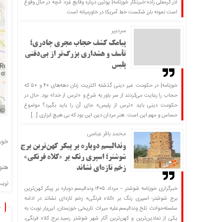
آذر کرمعلی زاده-خبرنگار خوزنامه| پوتین درباره وقایع غزه: آنچه در حال وقوع
است نمونه بارز شکست خط آمریکا در خاورمیانه است.
سردبير
پیامک کشف حجاب مجری چادری؛
تأسف و هشداری بزرگ‌تر از بی‌دقتی
پلیس
خوزنامه| در حکومت غیر دینی گذشته اکثریت زنان دهه‌های ۴۰ و ۵۰ که
حجاب را رعایت می‌کردند از سر باور به شرع و «ترس از خدا» بود. حال در
حکومت دینی باید «ترس از پلیس» جای آن را باید بگیرد؟ موضوع
حساس و مهم این است. هنر مردان دین این بود که بی هیچ ابزاری […]
محمد باقر عباسی
خوزنامه
وندالیسم دوباره بر پیکر کهن‌ترین برج
شوشتر؛ اسپری رنگ بر «کلاه فرنگی»
هنوز
زخم تازه‌ای نشاند
نویسن
خبرگزاری خوزنامه شوشتر – مرداد ۱۴۰۵ وندالیسم دوباره بر پیکر کهن‌ترین
برج شوشتر؛ اسپری رنگ بر «کلاه فرنگی» زخم تازه‌ای نشاند در ادامه
سلسله‌حوادث تلخ وندالیسم علیه میراث تاریخی خوزستان، این‌بار نوبت به
یکی از نمادین‌ترین و کهن‌ترین آثار شهر شوشتر رسید.برج کلاه فرنگی،