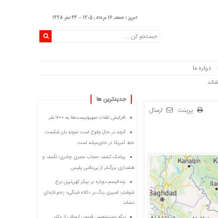
امروز : جمعه, ۱۶ مرداد , ۱۴۰۵ - 23 صفر 1448
درباره ما
جديدترين ها
پرینت
ارسال
افزایش تلفات صهیونیست‌ها به ۱۲۰۰ نفر
آنچه در حال وقوع است نمونه بارز شکست
خط آمریکا در خاورمیانه است
پیامک کشف حجاب مجری چادری؛ تأسف و
هشداری بزرگ‌تر از بی‌دقتی پلیس
وندالیسم دوباره بر پیکر کهن‌ترین برج
شوشتر؛ اسپری رنگ بر «کلاه فرنگی» زخم تازه‌ای
نشاند
برگه دست‌نویس قدیمی ارسالی از دکتر