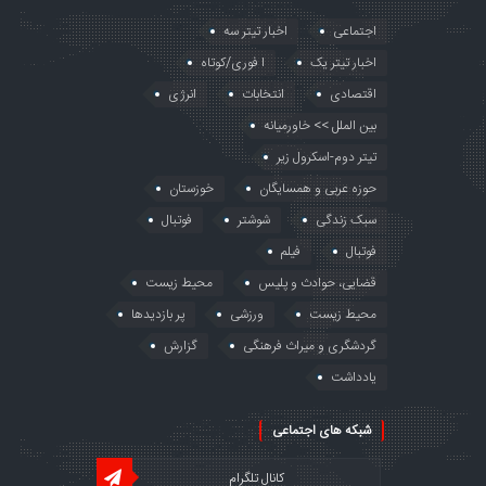
اجتماعی
اخبار تیتر سه
اخبار تیتر یک
ا فوری/کوتاه
اقتصادی
انتخابات
انرژی
بین الملل >> خاورمیانه
تیتر دوم-اسکرول زیر
حوزه عربی و همسایگان
خوزستان
سبک زندگی
شوشتر
فوتبال
فوتبال
فیلم
قضایی، حوادث و پلیس
محیط زیست
محیط زیست
ورزشی
پر بازدیدها
گردشگری و میراث فرهنگی
گزارش
یادداشت
شبکه های اجتماعی
کانال تلگرام