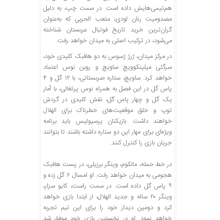
هم‌تیمی‌هایش داده است. در سمت چپ، به دلیل
مصدومیت رنان لودی، متعب الحربی که به‌عنوان
گران‌ترین خرید تاریخ فوتبال عربستان شناخته
می‌شود، در ترکیب اصلی به میدان خواهد رفت.
در مرکز میدان، ژرژ ژسوس به دو هافبک کلیدی خود،
سرگئی میلینکوویچ ساویچ و روبن نوس اعتماد
خواهد کرد. ساویچ، ستاره صربستانی، با ۱۲ گل و ۴
پاس گل در این فصل به همراه نوس پرتغالی، با آمار
یک گل و چهار پاس گل، نقش کلیدی در گردش
توپ و خلق موقعیت‌های خطرناک برای الهلال
خواهند داشت. بازیکنان پرسپولیس باید برنامه
ویژه‌ای برای مهار این دو ستاره داشته باشند تا بتوانند
جریان بازی را کنترل کنند.
در خط حمله، مالکوم، وینگر برزیلی، در پست هافبک
هجومی به میدان خواهد رفت. او امسال ۶ گل زده و
۹ پاس گل داده است. در سمت راست، کایو سزار،
وینگر ۲۰ ساله و جدید الهلال، از ابتدا بازی خواهد
کرد و دومین دیدار خود را برای این تیم تجربه
خواهد نمود. او در نخستین بازی خود موفق شد