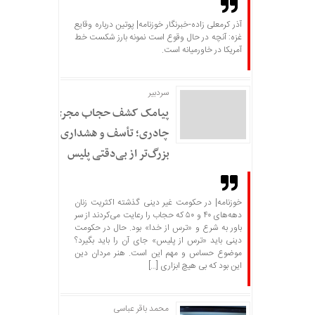
آذر کرمعلی زاده-خبرنگار خوزنامه| پوتین درباره وقایع
غزه: آنچه در حال وقوع است نمونه بارز شکست خط
آمریکا در خاورمیانه است.
سردبير
پیامک کشف حجاب مجری
چادری؛ تأسف و هشداری
بزرگ‌تر از بی‌دقتی پلیس
خوزنامه| در حکومت غیر دینی گذشته اکثریت زنان
دهه‌های ۴۰ و ۵۰ که حجاب را رعایت می‌کردند از سر
باور به شرع و «ترس از خدا» بود. حال در حکومت
دینی باید «ترس از پلیس» جای آن را باید بگیرد؟
موضوع حساس و مهم این است. هنر مردان دین
این بود که بی هیچ ابزاری […]
محمد باقر عباسی