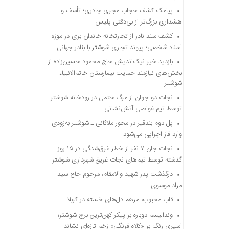
پیامک کشف حجاب مجری چادری؛ تأسف و
هشداری بزرگ‌تر از بی‌دقتی پلیس
کشف سند نادر از تجارتخانه خاندان بزی در موزه
اسناد شخصی؛ پیوند تجاری شوشتر با بنادر جهانی
بازدید خیر نیک‌اندیش حاج محمود حسین‌زاده از
بخش‌های نیازمند حمایت بیمارستان خاتم‌الانبیاء
شوشتر
نجات دو جوان از مرگ حتمی در رودخانه شوشتر
توسط تیم غواصی آتش‌نشانی
پل دوم بندقیر در محور ملاثانی ـ شوشتر به‌زودی
وارد فاز اجرایی می‌شود
نجات جان ۷ نفر از خطر غرق‌شدگی در ۱۵ روز
گذشته توسط تیم‌های نجات غریق شهرداری شوشتر
درگذشت پدر شهید والامقام، مرحوم حاج سید
مراد موسوی
قاب محبوب، مرهم دل‌های خسته در کربلا
وندالیسم دوباره بر پیکر کهن‌ترین برج شوشتر؛
اسپری رنگ بر «کلاه فرنگی» زخم تازه‌ای نشاند