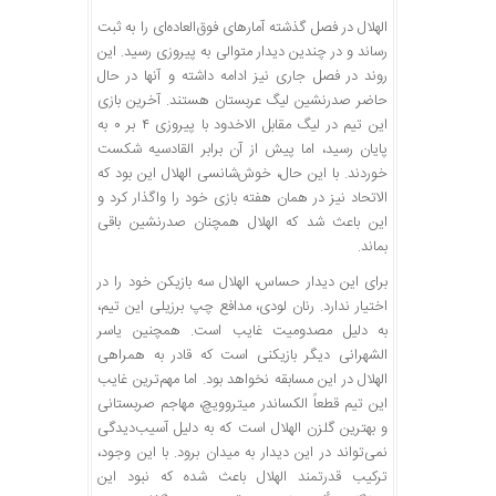
الهلال در فصل گذشته آمارهای فوق‌العاده‌ای را به ثبت
رساند و در چندین دیدار متوالی به پیروزی رسید. این
روند در فصل جاری نیز ادامه داشته و آنها در حال
حاضر صدرنشین لیگ عربستان هستند. آخرین بازی
این تیم در لیگ مقابل الاخدود با پیروزی ۴ بر ۰ به
پایان رسید، اما پیش از آن برابر القادسیه شکست
خوردند. با این حال، خوش‌شانسی الهلال این بود که
الاتحاد نیز در همان هفته بازی خود را واگذار کرد و
این باعث شد که الهلال همچنان صدرنشین باقی
بماند.
برای این دیدار حساس، الهلال سه بازیکن خود را در
اختیار ندارد. رنان لودی، مدافع چپ برزیلی این تیم،
به دلیل مصدومیت غایب است. همچنین یاسر
الشهرانی دیگر بازیکنی است که قادر به همراهی
الهلال در این مسابقه نخواهد بود. اما مهم‌ترین غایب
این تیم قطعاً الکساندر میتروویچ، مهاجم صربستانی
و بهترین گلزن الهلال است که به دلیل آسیب‌دیدگی
نمی‌تواند در این دیدار به میدان برود. با این وجود،
ترکیب قدرتمند الهلال باعث شده که نبود این