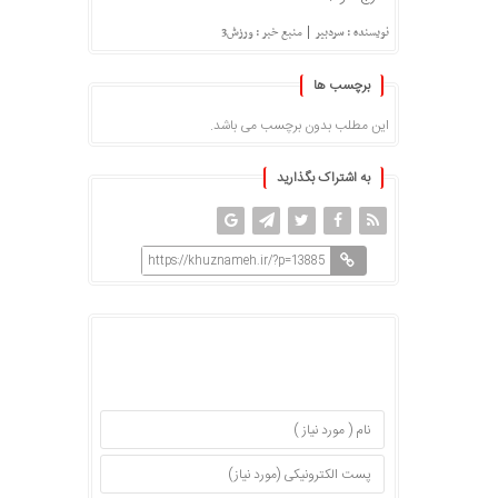
|
نویسنده : سردبیر
منبع خبر : ورزش3
برچسب ها
این مطلب بدون برچسب می باشد.
به اشتراک بگذارید
https://khuznameh.ir/?p=13885