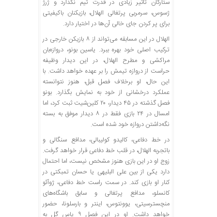
ستارگان تأثیر زیادی در قدرت تیم نگذارد و ژرژ
ژسوس، سرمربی پرتغالی الهلال، بازیکنان باکیفیتی
برای پر کردن جای خالی آن‌ها در اختیار دارد.
الهلال در این مسابقه می‌تواند از ۸ بازیکن خارجی در
ترکیب اصلی خود بهره ببرد. یاسین بونو، دروازه‌بان
مراکشی و مطرح الهلال، در این دیدار وظیفه
حراست از دروازه تیمش را بر عهده خواهد داشت. با
این حال، او برخلاف فصل قبل، هنوز نتوانسته
عملکرد درخشانی از خود به نمایش بگذارد. بونو
فصل گذشته در ۴۵ دیدار، ۲۰ کلین‌شیت ثبت کرد، اما
امسال در ۲۴ بازی فقط در ۸ دیدار موفق به بسته
نگه‌داشتن دروازه خود شده است.
در خط دفاعی، کالیدو کولیبالی، مدافع سنگالی و
باتجربه الهلال، در قلب خط دفاعی قرار خواهد گرفت.
زوج او در این بازی هنوز مشخص نیست، اما احتمال
دارد یکی از بین علی البلیهی یا حسان تمبکتی در
کنار او بازی کند. در سمت راست خط دفاعی، ژوآئو
کانسلو، مدافع پرتغالی و سابق باشگاه‌های
منچسترسیتی، یوونتوس، اینتر و بارسلونا، حضور
خواهد داشت. او در این فصل ۹ پاس گل به