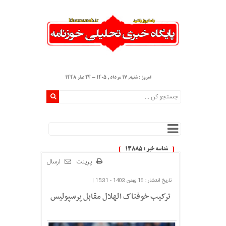
امروز : شنبه, ۱۷ مرداد , ۱۴۰۵ - 24 صفر 1448
شناسه خبر : 13885
پرینت
ارسال
تاریخ انتشار : 16 بهمن 1403 - 15:31 |
ترکیب خوفناک الهلال مقابل پرسپولیس