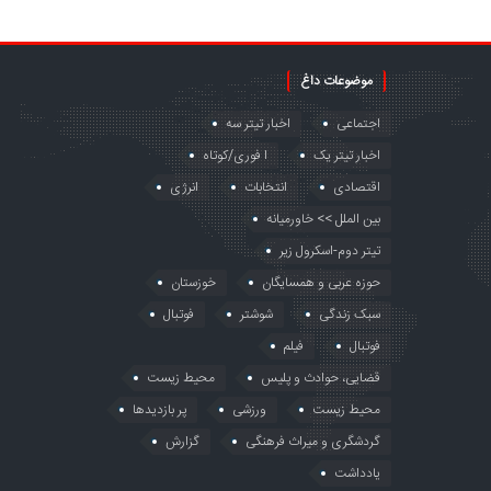
موضوعات داغ
اجتماعی
اخبار تیتر سه
اخبار تیتر یک
ا فوری/کوتاه
اقتصادی
انتخابات
انرژی
بین الملل >> خاورمیانه
تیتر دوم-اسکرول زیر
حوزه عربی و همسایگان
خوزستان
سبک زندگی
شوشتر
فوتبال
فوتبال
فیلم
قضایی، حوادث و پلیس
محیط زیست
محیط زیست
ورزشی
پر بازدیدها
گردشگری و میراث فرهنگی
گزارش
یادداشت