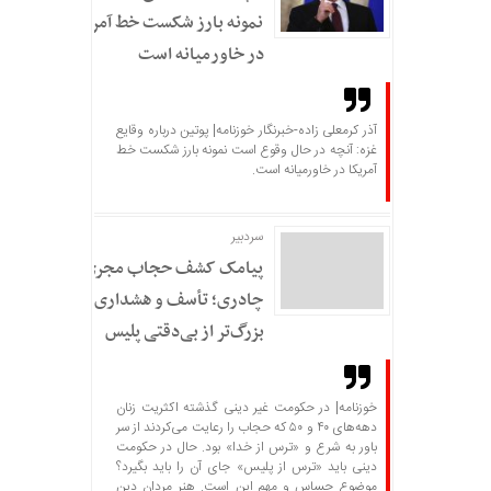
نمونه بارز شکست خط آمریکا
در خاورمیانه است
آذر کرمعلی زاده-خبرنگار خوزنامه| پوتین درباره وقایع
غزه: آنچه در حال وقوع است نمونه بارز شکست خط
آمریکا در خاورمیانه است.
سردبير
پیامک کشف حجاب مجری
چادری؛ تأسف و هشداری
بزرگ‌تر از بی‌دقتی پلیس
خوزنامه| در حکومت غیر دینی گذشته اکثریت زنان
دهه‌های ۴۰ و ۵۰ که حجاب را رعایت می‌کردند از سر
باور به شرع و «ترس از خدا» بود. حال در حکومت
دینی باید «ترس از پلیس» جای آن را باید بگیرد؟
موضوع حساس و مهم این است. هنر مردان دین