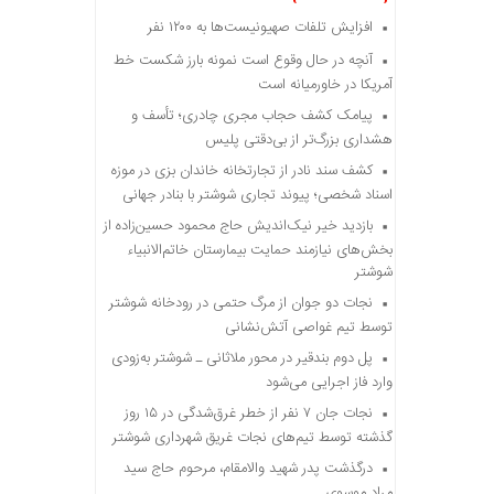
افزایش تلفات صهیونیست‌ها به ۱۲۰۰ نفر
آنچه در حال وقوع است نمونه بارز شکست خط
آمریکا در خاورمیانه است
پیامک کشف حجاب مجری چادری؛ تأسف و
هشداری بزرگ‌تر از بی‌دقتی پلیس
کشف سند نادر از تجارتخانه خاندان بزی در موزه
اسناد شخصی؛ پیوند تجاری شوشتر با بنادر جهانی
بازدید خیر نیک‌اندیش حاج محمود حسین‌زاده از
بخش‌های نیازمند حمایت بیمارستان خاتم‌الانبیاء
شوشتر
نجات دو جوان از مرگ حتمی در رودخانه شوشتر
توسط تیم غواصی آتش‌نشانی
پل دوم بندقیر در محور ملاثانی ـ شوشتر به‌زودی
وارد فاز اجرایی می‌شود
نجات جان ۷ نفر از خطر غرق‌شدگی در ۱۵ روز
گذشته توسط تیم‌های نجات غریق شهرداری شوشتر
درگذشت پدر شهید والامقام، مرحوم حاج سید
مراد موسوی