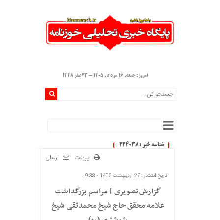
امروز : جمعه, ۱۶ مرداد , ۱۴۰۵ - 23 صفر 1448
شناسه خبر : 224038
پرینت
ارسال
تاریخ انتشار : 27 اردیبهشت 1405 - 9:38 |
گزارش تصویری | مراسم بزرگداشت
علامه محقق حاج شیخ محمدتقی شیخ