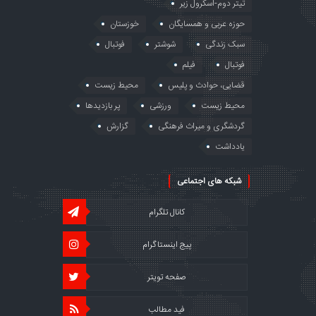
تیتر دوم-اسکرول زیر
حوزه عربی و همسایگان
خوزستان
سبک زندگی
شوشتر
فوتبال
فوتبال
فیلم
قضایی، حوادث و پلیس
محیط زیست
محیط زیست
ورزشی
پر بازدیدها
گردشگری و میراث فرهنگی
گزارش
یادداشت
شبکه های اجتماعی
کانال تلگرام
پیج اینستاگرام
صفحه تویتر
فید مطالب