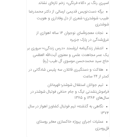
اسپری رنگ بر «کلاه فرنگی» زخم تازه‌ای نشاند
برگه دست‌نویس قدیمی ارسالی از دکتر محمدرضا
طبیب شوشتری؛ شعری از دل وفاداری و هویت
شوشتری
نجات معجزه‌آسای نوجوان ۱۴ ساله اهوازی از
غرق‌شدگی در پارک جزیره
انتشار زندگینامه ارزشمند «درس زندگی»؛ مروری بر
یک عمر مجاهدت علمی و معنوی آیت‌الله العظمی
حاج سید محمدحسن موسوی آل طیب (ره)
هلاکت و دستگیری قاتلان سه پلیس شادگانی در
کمتر از ۲۴ ساعت
تیم جوانان استقلال شوشتر؛ قهرمانان
فراموش‌نشدنی لیگ و جام حذفی فوتبال شوشتر در
سال‌های ۱۳۸۴ و ۱۳۸۵
نگاهی به گذشته؛ تیم فوتبال کشاورز اهواز در سال
۱۳۷۴
عملیات اجرای پروژه خاکسازی معابر روستای
قل‌رومزی