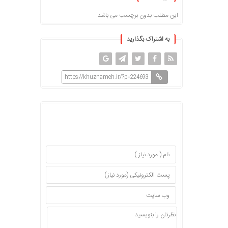
این مطلب بدون برچسب می باشد.
به اشتراک بگذارید
https://khuznameh.ir/?p=224693