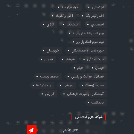
اجتماعی
اخبار تیتر سه
اخبار تیتر یک
ا فوری/کوتاه
اقتصادی
انتخابات
انرژی
بین الملل >> خاورمیانه
تیتر دوم-اسکرول زیر
حوزه عربی و همسایگان
خوزستان
سبک زندگی
شوشتر
فوتبال
فوتبال
فیلم
قضایی، حوادث و پلیس
محیط زیست
محیط زیست
ورزشی
پر بازدیدها
گردشگری و میراث فرهنگی
گزارش
یادداشت
شبکه های اجتماعی
کانال تلگرام