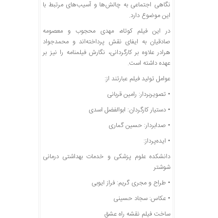
نگاهی اجتماعی به چالش‌ها و آسیب‌های مرتبط با
این موضوع دارد.
در این فیلم کوتاه، مهدی محجوب و معصومه
صادقیان به ایفای نقش پرداخته‌اند و محمدجواد
هرادر علاوه بر کارگردانی، نگارش فیلمنامه را نیز بر
عهده داشته است.
عوامل تولید فیلم عبارتند از:
• تصویربردار: رامین قربانی
• دستیار کارگردان: ابوالفضل اسدی
• صدابردار: حسین گماری
• ایده‌پرداز:
دانشکده علوم پزشکی و خدمات بهداشتی درمانی
شوشتر
• طراح و مجری گریم: فراز ایوبی
• عکاس: سجاد حسینی
ساخت فیلم نقشه راه عشق