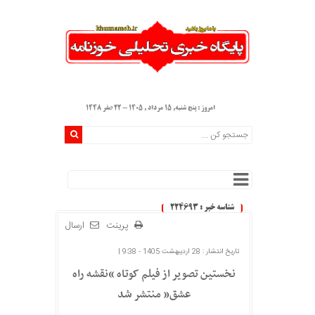
امروز : پنج شنبه, ۱۵ مرداد , ۱۴۰۵ - 22 صفر 1448
شناسه خبر : 224693
پرینت
ارسال
تاریخ انتشار : 28 اردیبهشت 1405 - 9:38 |
نخستین تصویر از فیلم کوتاه “نقشه راه
عشق” منتشر شد