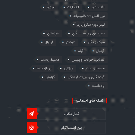
اقتصادی
انتخابات
انرژی
بین الملل >> خاورمیانه
تیتر دوم-اسکرول زیر
حوزه عربی و همسایگان
خوزستان
سبک زندگی
شوشتر
فوتبال
فوتبال
فیلم
قضایی، حوادث و پلیس
محیط زیست
محیط زیست
ورزشی
پر بازدیدها
گردشگری و میراث فرهنگی
گزارش
یادداشت
شبکه های اجتماعی
کانال تلگرام
پیج اینستاگرام