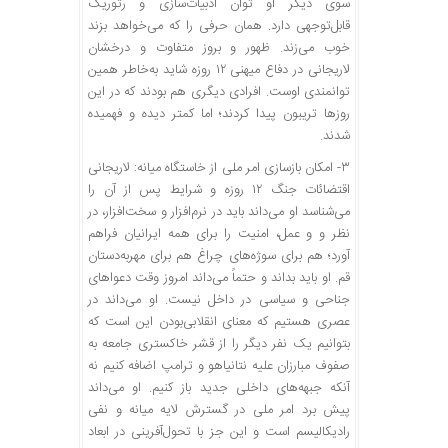
سوی دیگر او توان ادبیات‌سازی و رتوریک
قابل‌توجهی دارد. همان حرفی را که می‌خواهد بزند
خوب می‌زند. ظهور و بروز متفاوت و درخشان
لاریجانی در دفاع میهنی ۱۲ روزه شاید به‌خاطر همین
توانمندی اوست. افرادی دیگری هم بودند که در این
روزها تریبون پیدا کردند؛ اما کمتر دیده و فهمیده
شدند.
۳- امکان بازسازی امر ملی از خاستگاه میانه: لاریجانی
اقتضائات جنگ ۱۲ روزه و شرایط پس از آن را
می‌شناسد او می‌داند باید در نرم‌افزار و سخت‌افزار، در
نظر و و عمل، امنیت را برای همه ایرانیان فراهم
آورد؛ هم برای سوژه‌های چراغ هم برای مهربه‌دستان
قم. او باید بداند و حتماً می‌داند امروز وقت دعواهای
جناحی و سیاسی در داخل نیست. او می‌داند در
عصری هستیم که معنای انقلابی‌بودن این است که
بتوانیم یک نفر دیگر را از قشر خاکستری جامعه به
صفوف مبارزان علیه نتانیاهو و ترامپ اضافه کنیم نه
آنکه جبهه‌های داخلی جدید باز کنیم. او می‌داند
پیش برد امر ملی در گسترش لایه‌ میانه و نفی
رادیکالیسم است و این جز با تحول‌آفرینی در ابعاد