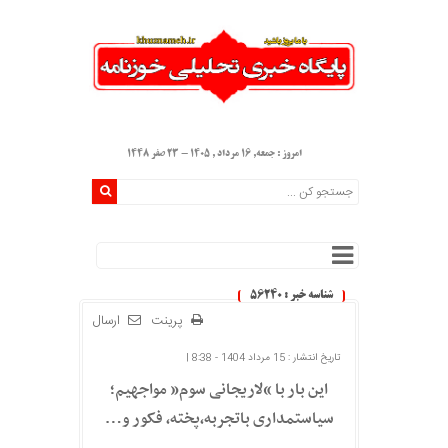
امروز : جمعه, ۱۶ مرداد , ۱۴۰۵ - 23 صفر 1448
شناسه خبر : 56240
پرینت
ارسال
تاریخ انتشار : 15 مرداد 1404 - 8:38 |
این بار با “لاریجانی سوم” مواجهیم؛
سیاستمداری باتجربه،پخته، فکور و…