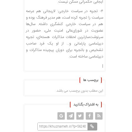
ایجابی حکمرانی ممکن نیست.
۴- تجربه در سیاست خارجی: لاریجانی هم عرصه‌
سیاست را تجربه کرده است، هم مدیر فرهنگ بوده و
هم در سیاست خارجی کنشگری داشته. سال‌ها
عضویت در شورای‌عالی امنیت ملی، حضور در
سرنوشت‌سازترین لحظات مذاکرات هسته‌ای، تجربه‌
دیپلماسی پارلمانی و… از او یک فرد صاحب
تشخیص و باتجربه برای دوران پیچیده‌ مذاکرات و
دیپلماسی ساخته است.
|
برچسب ها
این مطلب بدون برچسب می باشد.
به اشتراک بگذارید
https://khuznameh.ir/?p=56240