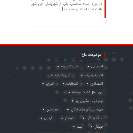
در موزه اسناد شخصی یکی از شهروندان این شهر
یافت شده است.این سند که […]
موضوعات داغ
اجتماعی
اخبار تیتر سه
اخبار تیتر یک
ا فوری/کوتاه
اقتصادی
انتخابات
انرژی
بین الملل >> خاورمیانه
تیتر دوم-اسکرول زیر
حوزه عربی و همسایگان
خوزستان
سبک زندگی
شوشتر
فوتبال
فوتبال
فیلم