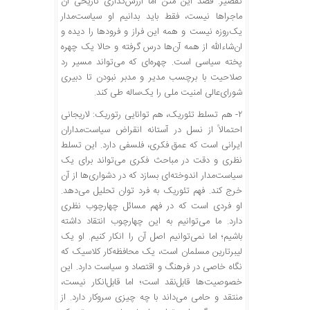
تقصیر. قصد این متن اما ارزش‌گذاری تاریخی آن
ماجراها نیست، فقط باید بدانیم او سیاست‌مدار
یک‌روزه نیست و همه‌ این فراز و فرودها را دیده و
ان‌شاءالله از همه‌ آن‌ها درس گرفته و حالا یک چهره‌
پخته‌ سیاسی است. چهره‌ای که می‌تواند مسیر رد
صلاحیت با برچسب مدیر و مدبر نبودن تا دبیری
شورای‌عالی امنیت ملی را یک‌ساله طی کند.
۲- هم تسلط تئوریک، هم توانایی رتوریک: لاریجانی
احتمالاً از نسل در آستانه‌ انقراض سیاست‌مداران
ایرانی است که عمق فکری، فلسفی دارد. این تسلط
نظری و دقت در مباحث فکری می‌تواند برای یک
سیاست‌مدار اندوخته‌ای بسازد که در دشواری‌ها از آن
خرج کند. فهم تئوریک به فرد توان تحلیل می‌دهد.
او فردی است که در فهم مسائل چهارچوب نظری
دارد. ما می‌توانیم به این چهارچوب انتقاد داشته
باشیم؛ اما نمی‌توانیم اصل آن را انکار کنیم. او یک
لیبرتارین مسلمان است، یک محافظه‌کار کلاسیک که
نگاه خاصی در فرهنگ و اقتصاد و سیاست دارد. این
خصوصیت‌ها قابل‌نقد است؛ اما قابل‌انکار نیست،
منتقد و حامی می‌داند با چه چیزی سروکار دارد. از