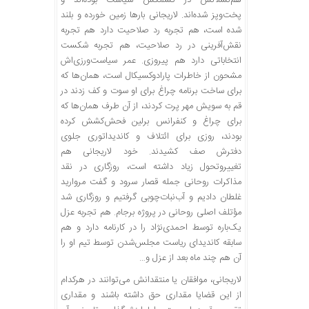
هم‌نسلانش در کشمکش سیاست بوده‌اند و
پخت‌وپز شده‌اند. لاریجانی بارها زمین خورده و بلند
شده است، هم تجربه‌ رد صلاحیت دارد هم تجربه‌
نقش‌آفرینی در رد صلاحیت، هم تجربه‌ شکست
انتخاباتی دارد هم پیروزی. عمر سیاست‌ورزی‌اش
مشحون از خاطرات پارادوکسیکال است، همان‌ها که
برای ساخت برنامه چراغ برای او سوت و کف زدند در
قم به سویش مهر پرت کردند، از آن طرف همان‌ها که
برای چراغ و کنفرانس برلین فحش‌کشش کرده
بودند، روزی برای ائتلاف و کاندیداتوری جلوی
دفترش صف کشیدند. خود لاریجانی هم
تغییروتحول زیاد داشته است، روزگاری در نقد
مذاکرات روحانی جمله‌ قصار سرود و گفت مروارید
غلطان دادیم و آب‌نبات‌چوبی گرفتیم و روزگاری شد
مؤتلف اصلی روحانی در پروژه‌ برجام. هم تجربه‌ عزل
یک‌باره توسط احمدی‌نژاد را در کارنامه دارد و هم
سابقه‌ کاندیدای ریاست مجلس‌شدن توسط تیم او را
آن هم چند ماه بعد از عزل و…
لاریجانی، موافقان یا منتقدانش می‌توانند در هرکدام
از این قضایا مقداری حق داشته باشند و مقداری