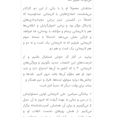
می‌تواند تغییر کند.
منتقدان معمولاً او را با یکی از این دو کاراکتر
می‌شناسند، اصلاح‌طلبان با لاریجانی صداوسیما که
انصافاً در کشیدن ترمز برخی دوم‌خردادی‌های
رادیکال مؤثر بود و برخی اصول‌گرایان و انقلابی‌ها
هم با لاریجانی برجام و مؤتلف با روحانی، اما شواهد
و قرائن نشان می‌دهد احتمالاً با نسخه سوم
لاریجانی طرفیم که نه لاریجانی یک است و نه دو و
هم لاریجانی یک است و هم دو.
بیایید در آغاز کار خوش استقبال باشیم و از
فرصت‌های این انتصاب جدید بگوییم و ویژگی‌های
لاریجانی ۳ را که کشور به آن‌ها احتیاج دارد و باید
خود او هم مقوّم آن‌ها باشد مرور کنیم. نقدها و
چالش‌ها درباره‌ سوابق، ایده‌ها، افراد و تیم همکار و…
بماند برای وقت دیگر که حتماً لازم است.
۱- پختگی سیاسی: علی لاریجانی اولین مسئولیتش
را در سن و سالی به عهده گرفت که امروز به آن نسل
z می‌گوییم و برای آن همایش آسیب‌شناسانه برگزار
می‌کنیم. از همان روزهای نخست انقلاب او و